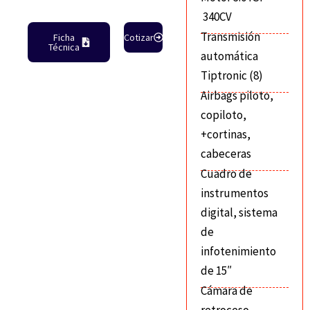
340CV
Transmisión
Ficha
Cotizar
Técnica
automática
Tiptronic (8)
Airbags piloto,
copiloto,
+cortinas,
cabeceras
Cuadro de
instrumentos
digital, sistema
de
infotenimiento
de 15″
Cámara de